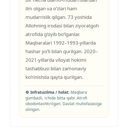
ilm olgan va o‘zlari ham
mudarrislik qilgan. 73 yoshida
Allohning irodasi bilan ziyoratgoh
atrofida g‘oyib bo‘lganlar.
Maqbaralari 1992–1993-yillarda
hashar yo‘li bilan qurilgan. 2020–
2021-yillarda viloyat hokimi
tashabbusi bilan zamonaviy
ko‘rinishda qayta qurilgan.
⚙️ Infratuzilma / holat:
Maqbara
gumbazli, ichida bitta qabr. Atrofi
obodonlashtirilgan. Davlat muhofazasiga
olingan.