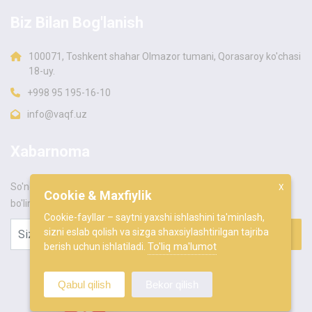
Biz Bilan Bog'lanish
100071, Toshkent shahar Olmazor tumani, Qorasaroy ko'chasi
18-uy.
+998 95 195-16-10
info@vaqf.uz
Xabarnoma
KUNDALIK TENDENTSIYA
So'nggi yangiliklar va xabarlarni birinchi bo'lib bilish uchun a'zo
X
Cookie & Maxfiylik
bo'ling.
Cookie-fayllar – saytni yaxshi ishlashini ta'minlash,
sizni eslab qolish va sizga shaxsiylashtirilgan tajriba
To'liq ma'lumot
berish uchun ishlatiladi.
Qabul qilish
Bekor qilish