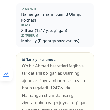
📍 MANZIL
Namangan shahri, Xamid Olimjon
ko‘chasi
📅 ASR
XIII asr (1247 y. tug‘ilgan)
🏛 TURKUM
Mahalliy (Diqqatga sazovor joy)
📖 Tarixiy maʼlumot:
O‘n bir Ahmad hazratlari faqih va
tariqat ahli bo‘lganlar. Ularning
ajdodlari Payg‘ambarimiz s.a.v.ga
borib taqaladi. 1247-yilda
Namangan shahrida hozirgi
ziyoratgohga yaqin joyda tug‘ilgan.
Bir necha ulamo-mudarrislardan