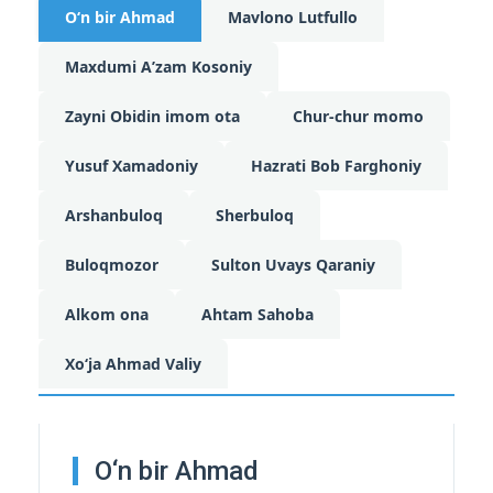
O‘n bir Ahmad
Mavlono Lutfullo
Maxdumi Aʼzam Kosoniy
Zayni Obidin imom ota
Chur-chur momo
Yusuf Xamadoniy
Hazrati Bob Farghoniy
Arshanbuloq
Sherbuloq
Buloqmozor
Sulton Uvays Qaraniy
Alkom ona
Ahtam Sahoba
Xo‘ja Ahmad Valiy
O‘n bir Ahmad