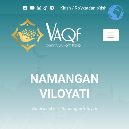
Kirish
/
Ro‘yxatdan o‘tish
Kunlik
vaqf.
Kirimlar
Chiqimlar
Harajatlar
NAMANGAN
0
JAMI
VILOYATI
Bosh sahifa
Namangan Viloyati