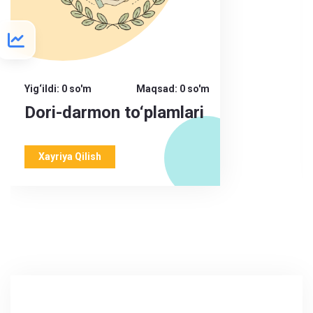
Yig‘ildi: 0 so'm
Maqsad: 0 so'm
Dori-darmon to‘plamlari
Xayriya Qilish