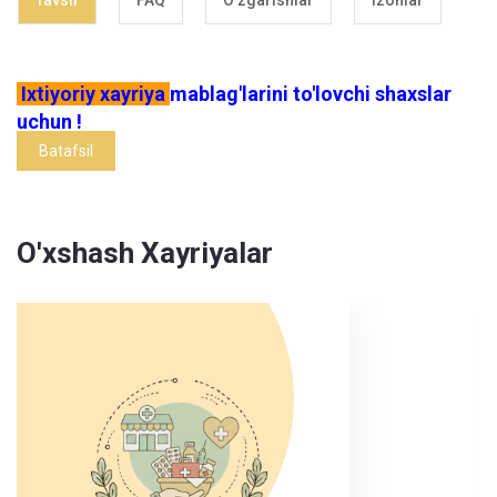
Tavsif
FAQ
O'zgarishlar
Izohlar
Ixtiyoriy xayriya
mablag'larini to'lovchi shaxslar
uchun !
Batafsil
O'xshash Xayriyalar