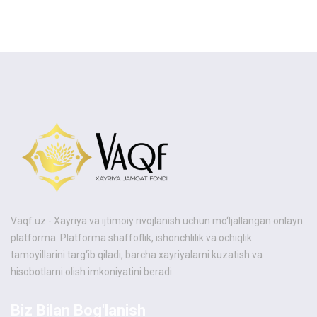
KATEGORIYALAR
Vaqf.uz - Xayriya va ijtimoiy rivojlanish uchun mo‘ljallangan onlayn
platforma. Platforma shaffoflik, ishonchlilik va ochiqlik
tamoyillarini targ‘ib qiladi, barcha xayriyalarni kuzatish va
hisobotlarni olish imkoniyatini beradi.
Biz Bilan Bog'lanish