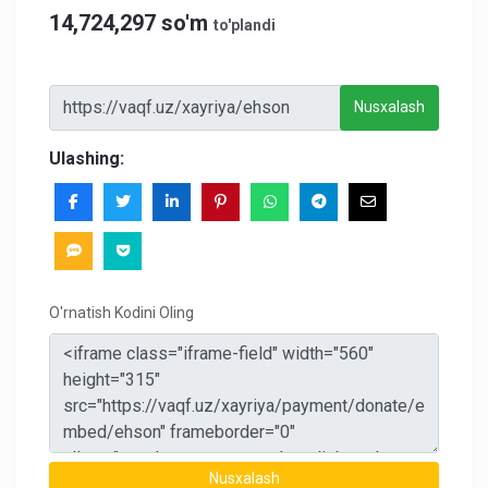
14,724,297 so'm
to'plandi
Nusxalash
Ulashing:
O'rnatish Kodini Oling
Nusxalash