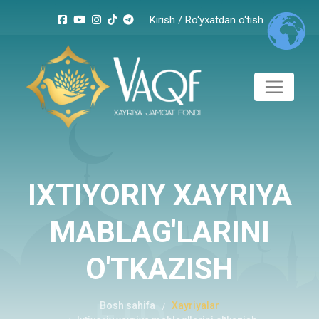
Kirish
/
Ro‘yxatdan o‘tish
Kunlik
vaqf.
Kirimlar
Chiqimlar
Harajatlar
IXTIYORIY XAYRIYA
MABLAG'LARINI
0
JAMI
O'TKAZISH
Bosh sahifa
Xayriyalar