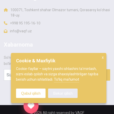
100071, Toshkent shahar Olmazor tumani, Qorasaroy ko'chasi
18-uy.
+998 95 195-16-10
info@vaqf.uz
KUNDALIK TENDENTSIYA
Xabarnoma
So'nggi yangiliklar va xabarlarni birinchi bo'lib bilish uchun a'zo
X
Cookie & Maxfiylik
bo'ling.
Cookie-fayllar – saytni yaxshi ishlashini ta'minlash,
sizni eslab qolish va sizga shaxsiylashtirilgan tajriba
To'liq ma'lumot
berish uchun ishlatiladi.
Qabul qilish
Bekor qilish
© 2026 All right reserved by
VAQF