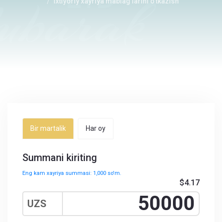
Ixtiyoriy xayriya mablag'larini o'tkazish
Bir martalik
Har oy
Summani kiriting
Eng kam xayriya summasi: 1,000 so'm.
$4.17
UZS