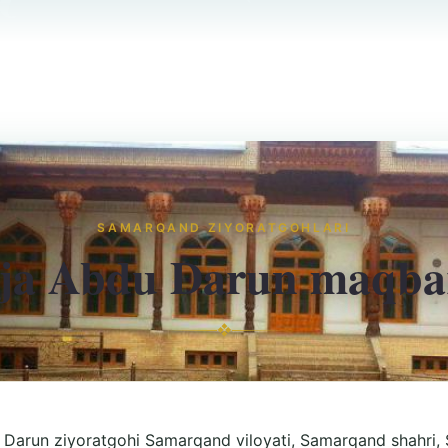
SAMARQAND ZIYORATGOHLARI
ja Abdu Darun maqba
❖
 Darun ziyoratgohi Samarqand viloyati, Samarqand shahri, 