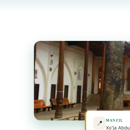
Xoʻ
MANZIL
📍
Xoʻja Abdu