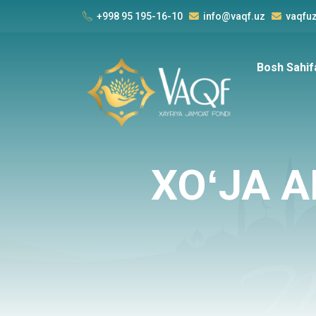
+998 95 195-16-10
info@vaqf.uz
vaqfu
Bosh Sahif
XOʻJA 
vaqf.
Kirimlar
Chiqimlar
Kunlik
JAMI