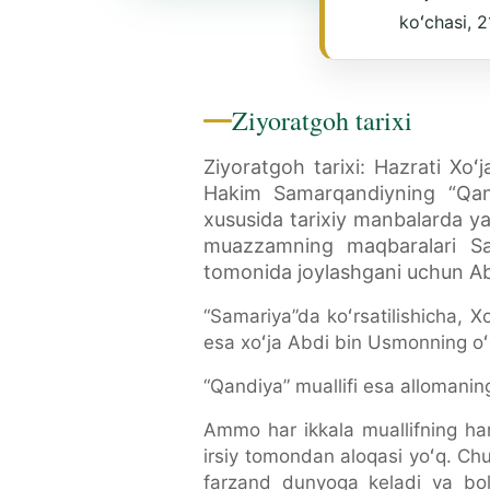
koʻchasi, 
Ziyoratgoh tarixi
Ziyoratgoh tarixi: Hazrati Xo
Hakim Samarqandiyning “Qand
xususida tarixiy manbalarda y
muazzamning maqbaralari Sa
tomonida joylashgani uchun Ab
“Samariya”da koʻrsatilishicha, 
esa xoʻja Abdi bin Usmonning oʻgʻ
“Qandiya” muallifi esa allomaning
Ammo har ikkala muallifning ha
irsiy tomondan aloqasi yoʻq. Chu
farzand dunyoga keladi va bola