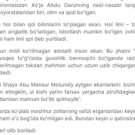
birontasidan Xoʻja Abdu Darunning nasl-nasabi tar
yondalaridan biri, olim va qozi boʻlgan.
ol bilan qol bilimlarini toʻplagan ekan. Hol ilmi – boti
bilan anglatib boʻladigan, isbotlash mumkin boʻlgan zohiri
i ham ilmi qol deb yuritiladi.
n misli koʻrilmagan adolatli inson ekan. Bu jihatni “
r voqea toʻgʻrisida guvohlik bermoqchi boʻlganda rad 
 berilmagan tokdan mehmon uchun uzum uzib chiqargan
 dedi.
ati Shayx Abu Mansur Moturidiy aytgan ekanlarkim: bizn
 etingkim, ul kishi yarim farsax yergacha atrofidagilar
oatlaridan mahrum boʻlib qolmaylik”.
rda koʻplab mashhur zotlarning vafot etganlaridan keyin 
 ham oʻz bogʻida koʻmilgan edi. Bundan keyin u qabristo
ri olib boriladi.