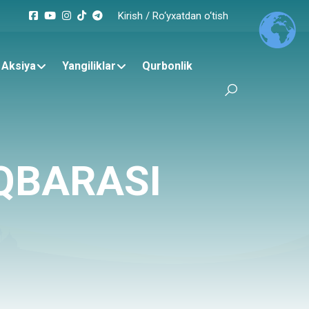
Kirish
/
Ro‘yxatdan o‘tish
Aksiya
Yangiliklar
Qurbonlik
QBARASI
RIYALAR