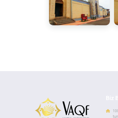
KUNDALIK TENDENTSIYA
Biz 
10
tum