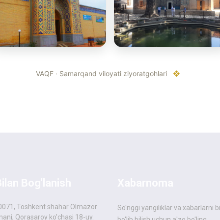
VAQF · Samarqand viloyati ziyoratgohlari
❖
Bilan Bog'lanish
Xabarnoma
0071, Toshkent shahar Olmazor
So'nggi yangiliklar va xabarlarni b
ani, Qorasaroy ko'chasi 18-uy.
bo'lib bilish uchun a'zo bo'ling.