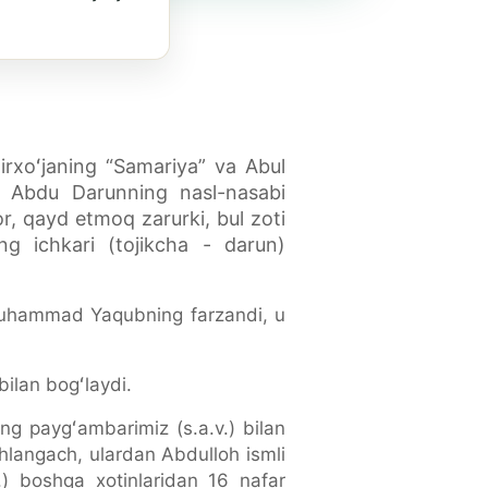
irxoʻjaning “Samariya” va Abul
a Abdu Darunning nasl-nasabi
, qayd etmoq zarurki, bul zoti
 ichkari (tojikcha - darun)
a Muhammad Yaqubning farzandi, u
bilan bogʻlaydi.
g paygʻambarimiz (s.a.v.) bilan
ohlangach, ulardan Abdulloh ismli
.) boshqa xotinlaridan 16 nafar