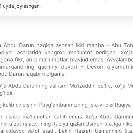
21 uyda joylashgan.
ʻja Abdu Darun haqida asosan ikki manba – Abu Toh
iya” asarlarida kengroq maʼlumot berilgan. Xoʻj
agona fikr, aniq maʼlumotlar mavjud emas. Avvalambor
marqandning qadimiy devori – Devori qiyomatning
du Darun laqabini olganlar.
Xoʻja Abdu Darunning asl ismi Muʼizuddin boʻlib, xoʻj
lidir.
 kelib chiqishini Paygʻambarimizning (s.a.v) qizi Ruqiya 
m ushbu maʼlumotlari sahih emas. Xoʻja Abdu Darunnin
nki u zot (s.a.v.) ning Ruqiya qizlari Usmon (r.a.)ga nik
ligidayoq vafot etadi. Lekin Hazrati Usmonning (r.a