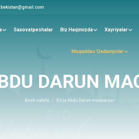
zbekistan@gmail.com
a
Saxovatpeshalar
Biz Haqimizda
Xayriyalar
Muqaddas Qadamjolar
ABDU DARUN MA
 Harajatlar
Bosh sahifa
Xoʻja Abdu Darun maqbarasi
0
KATEGO