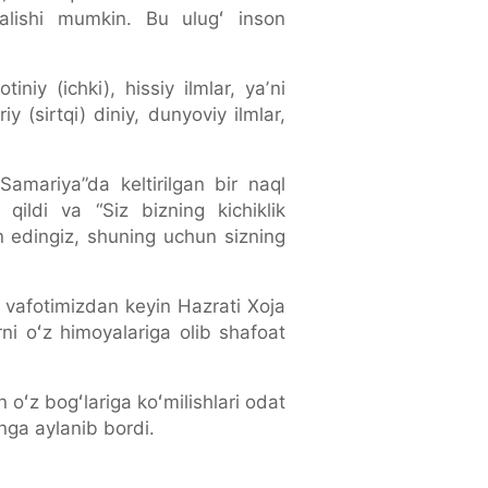
qalishi mumkin. Bu ulugʻ inson
niy (ichki), hissiy ilmlar, yaʼni
y (sirtqi) diniy, dunyoviy ilmlar,
Samariya”da keltirilgan bir naql
qildi va “Siz bizning kichiklik
 edingiz, shuning uchun sizning
i vafotimizdan keyin Hazrati Xoja
ni oʻz himoyalariga olib shafoat
oʻz bogʻlariga koʻmilishlari odat
nga aylanib bordi.