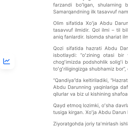
farzandi boʻlgan, shularning 
Samarqandning ilk tasavvuf namo
Olim sifatida Xoʻja Abdu Darun h
tasavvuf ilmidir. Qol ilmi – til 
aniq fanlardir. Islomda shariat ilm
Qozi sifatida hazrati Abdu Daru
isbotlaydi: “oʻzining otasi bi
chogʻimizda podshohlik soligʻi
toʻgʻriligingizga shubhamiz bor”,
“Qandiya”da keltiriladiki, “Hazr
Abdu Darunning yaqinlariga dafn
qilurlar va biz ul kishining shaf
Qayd etmoq lozimki, oʻsha davrla
tusiga kirgan. Xoʻja Abdu Darun
Ziyoratgohda joriy taʼmirlash ishla