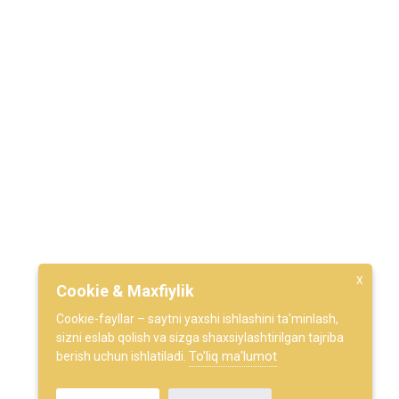
irinchi
X
Cookie & Maxfiylik
Cookie-fayllar – saytni yaxshi ishlashini ta'minlash,
sizni eslab qolish va sizga shaxsiylashtirilgan tajriba
To'liq ma'lumot
berish uchun ishlatiladi.