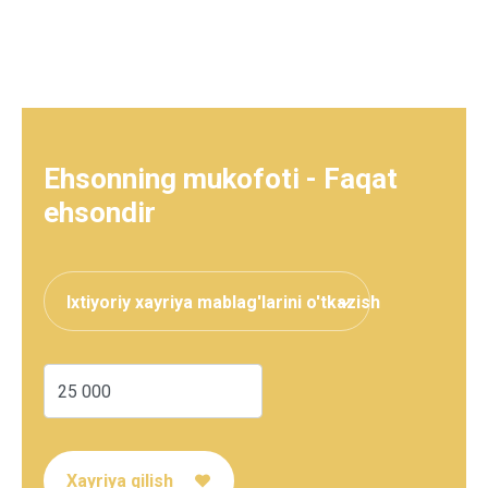
Ehsonning mukofoti - Faqat
ehsondir
Ixtiyoriy xayriya mablag'larini o'tkazish
Xayriya qilish