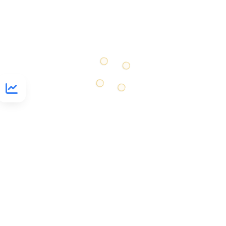
Maqsad:
XAYRIYA QILISH
Quduq qazib chiqarish