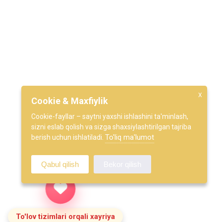
100071, Toshkent shahar Olmazor tumani, Qorasaroy ko'chasi
18-uy.
+998 95 195-16-10
info@vaqf.uz
KUNDALIK TENDENTSIYA
Xabarnoma
So'nggi yangiliklar va xabarlarni birinchi bo'lib bilish uchun a'zo
X
Cookie & Maxfiylik
bo'ling.
Cookie-fayllar – saytni yaxshi ishlashini ta'minlash,
sizni eslab qolish va sizga shaxsiylashtirilgan tajriba
To'liq ma'lumot
berish uchun ishlatiladi.
Qabul qilish
Bekor qilish
© 2026 All right reserved by
VAQF
To'lov tizimlari orqali xayriya