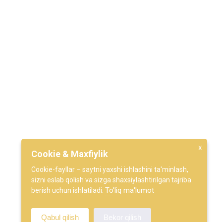
hisobotlarni olish imkoniyatini beradi.
Biz Bilan Bog'lanish
100071, Toshkent shahar Olmazor tumani, Qorasaroy ko'chasi
18-uy.
+998 95 195-16-10
info@vaqf.uz
KUNDALIK TENDENTSIYA
Xabarnoma
So'nggi yangiliklar va xabarlarni birinchi bo'lib bilish uchun a'zo
X
Cookie & Maxfiylik
bo'ling.
Cookie-fayllar – saytni yaxshi ishlashini ta'minlash,
sizni eslab qolish va sizga shaxsiylashtirilgan tajriba
To'liq ma'lumot
berish uchun ishlatiladi.
Qabul qilish
Bekor qilish